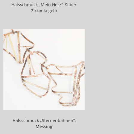
Halsschmuck „Mein Herz“, Silber
Hilfe zur Selbsthilfe für Frauen mit
Zirkonia gelb
Krebserkrankungen
Schmuck
Schmuckausstellungen
Venusprojekt
Venusprojekt - Schlüsselanhänger
Sternenbahnen
Broschen
Halsschmuck
Anhänger
Ohrringe
Halsschmuck „Sternenbahnen“,
Messing
Ringe und Armreifen