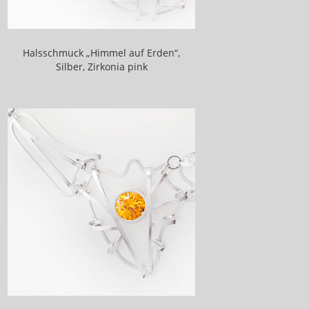
Der energetische Umgang mit Viren
Heilen mit den Engergien der Krafttiere
Halsschmuck „Himmel auf Erden“,
Heilen mit den Farben der Chakren
Silber, Zirkonia pink
Energieanwendung bei Krebstumoren
Alte Strukturen auflösen
In das eigene, gesunde Potential hinein wachsen
Räume für neues Öffnen
Möglichkeiten wahr werden lassen
Das eigene Kraftfeld vergrößern
Heilen mit den Farbschwingungen des
Regenbogens
Energietraining für Männer mit Prostata
Problemen