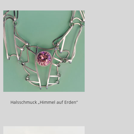
Edelsteine
Entwürfe
Historische Galerie
Heilender Schmuck
Sterne
Malerei
Mischtechnik
Aquarelle
Über mich
Halsschmuck „Himmel auf Erden“
Feedback
Shop
Kontakt