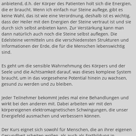
anbietend, d.h. der Körper des Patienten holt sich die Energien,
Körperschwingung erhöhen
die er braucht. Wenn ich einfach nur Steine auflege, gibt es
Basiskurs: Heilen mit Handauflegen
keine Wahl, das ist wie eine Verordnung, deshalb ist es wichtig,
dass der Heiler mit den Energien der Steine vertraut ist und sie
Einführung in die Energiearbeit
durch sich selbst anbieten kann. Zur Verstärkung kann man
dann natürlich auch noch die Steine selbst auflegen. Die
Heilen lernen: jede und jeder kann das!
Edelsteine vermitteln uns die verschiedensten Strukturen und
Informationen der Erde, die für die Menschen lebenswichtig
Heilen der inneren Organe
sind.
Heilen von Knochen, Rücken und Gelenken
Es geht um die sensible Wahrnehmung des Körpers und der
Seele und die Achtsamkeit darauf, was dieses komplexe System
Heilen über das Lymphsystem
braucht, um in das vorgesehene Potential hinein zu wachsen,
gesund zu werden und zu bleiben.
Heilen über das Nervensystem
Heilen mit dem indianischen Medizinrad
Jeder Teilnehmer bekommt jedes mal eine Behandlungen und
wirkt bei den anderen mit. Dabei arbeiten wir mit den
Heilen mit der Energie der besten Heilsteine
körpereigenen elektromagnetischen Schwingungen, die unser
Energiefeld ausmachen und verbessern können.
Heilen mit den Eigenschaften der Edelmetalle
Der Kurs eignet sich sowohl für Menschen, die an ihrer eigenen
Reisen zum inneren Heiler
Gesundheit arbeiten wollen, als auch als Fortbildung in