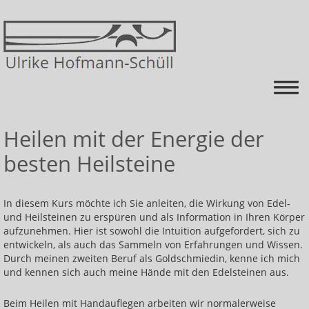
Startseite
Heilen mit der Energie der
besten Heilsteine
Energiearbeit
Über mich
In diesem Kurs möchte ich Sie anleiten, die Wirkung von Edel-
Kurse
und Heilsteinen zu erspüren und als Information in Ihren Körper
aufzunehmen. Hier ist sowohl die Intuition aufgefordert, sich zu
Himmel auf Erden=schmerz-FREI mit mehr ENERGIE
entwickeln, als auch das Sammeln von Erfahrungen und Wissen.
Durch meinen zweiten Beruf als Goldschmiedin, kenne ich mich
Krankheiten ganzheitlich betrachten und mit
und kennen sich auch meine Hände mit den Edelsteinen aus.
Energie behandeln
Beim Heilen mit Handauflegen arbeiten wir normalerweise
Heilen lernen: Energieniveau ausgleichen und die