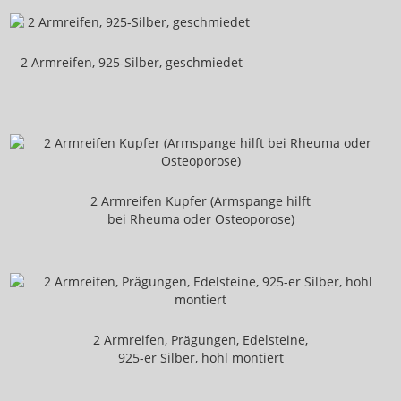
Hilfe zur Selbsthilfe für Frauen mit
Krebserkrankungen
2 Armreifen, 925-Silber, geschmiedet
Schmuck
Schmuckausstellungen
Venusprojekt
Venusprojekt - Schlüsselanhänger
2 Armreifen Kupfer (Armspange hilft
Sternenbahnen
bei Rheuma oder Osteoporose)
Broschen
Halsschmuck
Anhänger
2 Armreifen, Prägungen, Edelsteine,
Ohrringe
925-er Silber, hohl montiert
Ringe und Armreifen