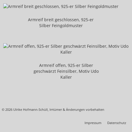
Edelsteine
Entwürfe
Armreif breit geschlossen, 925-er
Silber Feingoldmuster
Historische Galerie
Heilender Schmuck
Sterne
Malerei
Armreif offen, 925-er Silber
geschwärzt Feinsilber, Motiv Udo
Mischtechnik
Kaller
Aquarelle
Über mich
Feedback
© 2026 Ulrike Hofmann-Schüll, Irrtümer & Änderungen vorbehalten
Shop
Impressum
Datenschutz
Kontakt